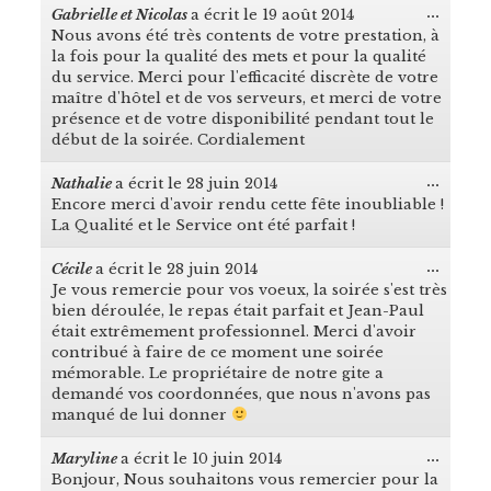
...
Gabrielle et Nicolas
a écrit le
19 août 2014
Ouvrir
Nous avons été très contents de votre prestation, à
cette
boîte
la fois pour la qualité des mets et pour la qualité
méta.
du service. Merci pour l'efficacité discrète de votre
maître d'hôtel et de vos serveurs, et merci de votre
présence et de votre disponibilité pendant tout le
début de la soirée. Cordialement
...
Nathalie
a écrit le
28 juin 2014
Ouvrir
Encore merci d'avoir rendu cette fête inoubliable !
cette
boîte
La Qualité et le Service ont été parfait !
méta.
...
Cécile
a écrit le
28 juin 2014
Ouvrir
Je vous remercie pour vos voeux, la soirée s'est très
cette
boîte
bien déroulée, le repas était parfait et Jean-Paul
méta.
était extrêmement professionnel. Merci d'avoir
contribué à faire de ce moment une soirée
mémorable. Le propriétaire de notre gite a
demandé vos coordonnées, que nous n'avons pas
manqué de lui donner
...
Maryline
a écrit le
10 juin 2014
Ouvrir
Bonjour, Nous souhaitons vous remercier pour la
cette