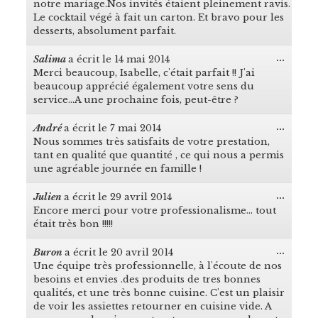
boîte
notre mariage.Nos invités étaient pleinement ravis.
méta.
Le cocktail végé à fait un carton. Et bravo pour les
desserts, absolument parfait.
...
Salima
a écrit le
14 mai 2014
Ouvrir
Merci beaucoup, Isabelle, c'était parfait !! J'ai
cette
boîte
beaucoup apprécié également votre sens du
méta.
service...A une prochaine fois, peut-être ?
...
André
a écrit le
7 mai 2014
Ouvrir
Nous sommes très satisfaits de votre prestation,
cette
boîte
tant en qualité que quantité , ce qui nous a permis
méta.
une agréable journée en famille !
...
Julien
a écrit le
29 avril 2014
Ouvrir
Encore merci pour votre professionalisme... tout
cette
boîte
était très bon !!!!!
méta.
...
Buron
a écrit le
20 avril 2014
Ouvrir
Une équipe très professionnelle, à l'écoute de nos
cette
boîte
besoins et envies .des produits de tres bonnes
méta.
qualités, et une très bonne cuisine. C'est un plaisir
de voir les assiettes retourner en cuisine vide. A