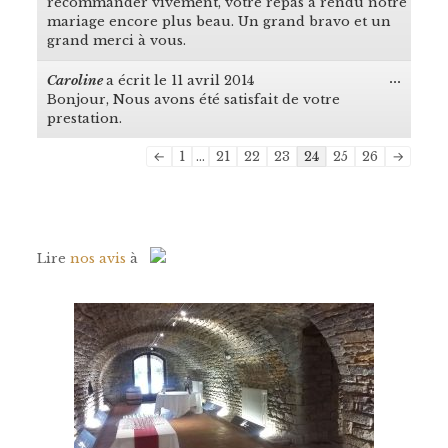
recommander vivement, votre repas a rendu notre
mariage encore plus beau. Un grand bravo et un
grand merci à vous.
...
Caroline
a écrit le
11 avril 2014
Ouvrir
Bonjour, Nous avons été satisfait de votre
cette
boîte
prestation.
méta.
Navigation
←
1
...
21
22
23
24
25
26
→
dans
la
liste
du
livre
Lire
nos avis
à
d’or