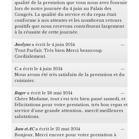
boîte
qualité de la prestation que vous nous avez fournie
méta.
lors de notre journée du 4 juin au Palais des
Congrès. La qualité du service et du repas était
conforme à nos attentes et les nombreux retours
positifs que nous recevons contribuent largement
à la réussite de cette journée.
...
Jocelyne
a écrit le
4 juin 2014
Ouvrir
Tout Parfait. Très bien Merci beaucoup.
cette
boîte
Cordialement.
méta.
...
C.
a écrit le
4 juin 2014
Ouvrir
Nous avons été très satisfaits de la prestation et du
cette
boîte
cuisinier.
méta.
...
Roger
a écrit le
26 mai 2014
Ouvrir
Chère Madame, tout s'est très bien passé samedi, et
cette
boîte
félicitations pour votre prestation. très bon repas et
méta.
service d'une grande attention.. merci! meilleures
salutations.
...
Jean et AC
a écrit le
21 mai 2014
Ouvrir
Bonjour, Merci encore pour votre prestation à
cette