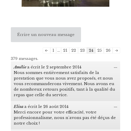
Navigation
←
1
...
21
22
23
24
25
26
→
dans
379 messages.
la
...
liste
Amélie
a écrit le
2 septembre 2014
Ouvrir
du
Nous sommes entièrement satisfaits de la
cette
boîte
livre
prestation que vous nous avez proposés, et nous
méta.
d’or
vous recommanderons vivement. Nous avons eu
de nombreux retours positifs, tant à la qualité du
repas que celle du service.
...
Elisa
a écrit le
26 août 2014
Ouvrir
Merci encore pour votre efficacité, votre
cette
boîte
professionnalisme, nous n'avons pas été déçus de
méta.
notre choix !