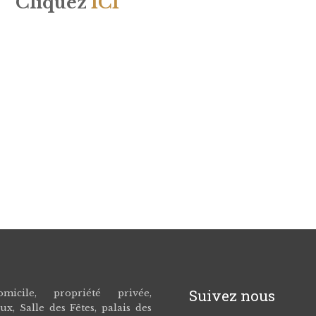
Cliquez
ICI
Suivez nous
icile, propriété privée,
ux, Salle des Fêtes, palais des