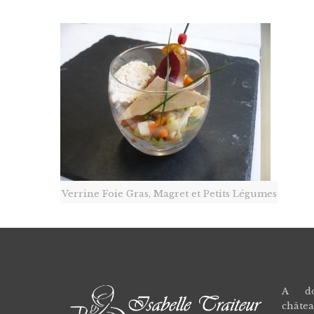
Verrine Foie Gras, Magret et Petits Légumes
A dom
châtea