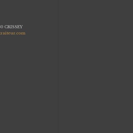
4
530 CRISSEY
traiteur.com